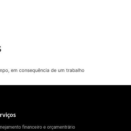
iços
Fale Conosco
ORÇAMENTO
s
empo, em consequência de um trabalho
rviços
nejamento financeiro e orçamentrário