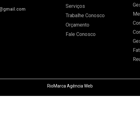
Ges
Serviços
s@gmail.com
Men
Trabalhe Conosco
Con
Orçamento
Con
Fale Conosco
Ges
Fat
Re
RioMarca Agência Web