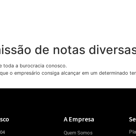
Home
Quem Somos
Serv
issão de notas diversa
e toda a burocracia conosco.
ra que o empresário consiga alcançar em um determinado t
sco
A Empresa
Se
Pla
504
Quem Somos